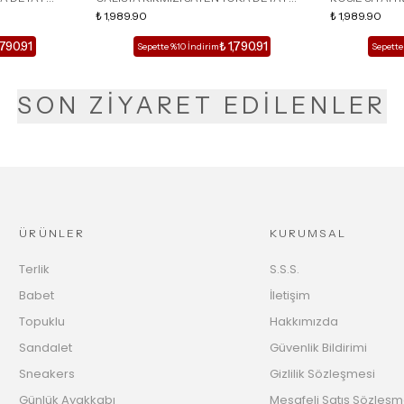
LU TERLİK
SİVRİ BURUN KADIN TOPUKLU TERLİK
₺ 1,989.90
DETAY KAFESL
₺ 1,989.90
,790.91
₺ 1,790.91
Sepette %10 İndirim
Sepette
SON ZİYARET EDİLENLER
ÜRÜNLER
KURUMSAL
Terlik
S.S.S.
Babet
İletişim
Topuklu
Hakkımızda
Sandalet
Güvenlik Bildirimi
Sneakers
Gizlilik Sözleşmesi
Günlük Ayakkabı
Mesafeli Satış Sözleşm