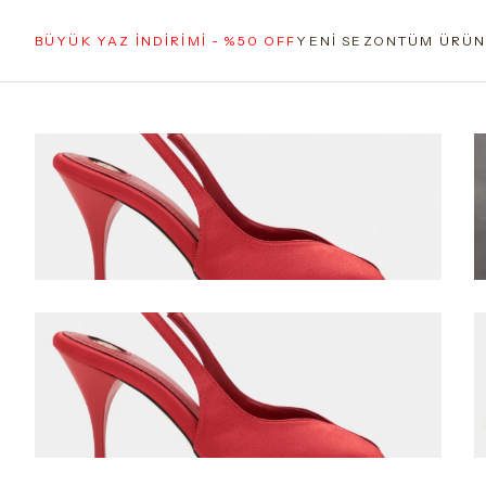
BÜYÜK YAZ İNDİRİMİ - %50 OFF
YENİ SEZON
TÜM ÜRÜN