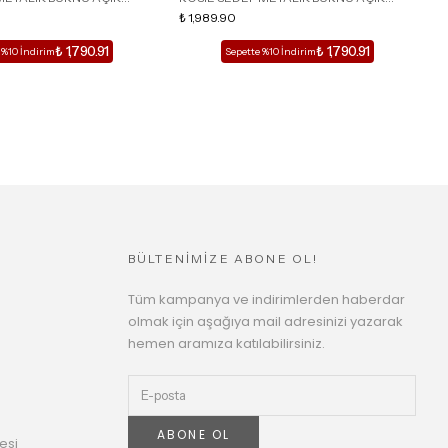
İ KADIN TOPUKLU TERLİK
DETAY KAFESLİ KADIN TOPUKLU TERLİK
₺ 1,989.90
D
₺
₺ 1,790.91
₺ 1,790.91
 %10 İndirim
Sepette %10 İndirim
BÜLTENİMİZE ABONE OL!
Tüm kampanya ve indirimlerden haberdar
olmak için aşağıya mail adresinizi yazarak
hemen aramıza katılabilirsiniz.
ABONE OL
esi