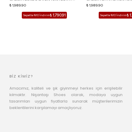
SİVRİ BURUN KADIN TOPUKLU TERLİK
₺ 1,989.90
SİVRİ BURUN KADIN TOPUK
₺ 1,989.90
₺ 1,790.91
₺ 1
Sepette %10 İndirim
Sepette %10 İndirim
BİZ KİMİZ?
Amacımız, kaliteli ve şık giyinmeyi herkes için erişilebilir
kılmaktır. Nişantaşı Shoes olarak, modaya uygun
tasarımları uygun fiyatlarla sunarak müşterilerimizin
beklentilerini karşılamayı amaçlıyoruz.