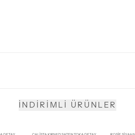
İNDİRİMLİ ÜRÜNLER
KA DETAY
CALİSTA KIRMIZI SATEN TOKA DETAY
ROSİE SİYAH 