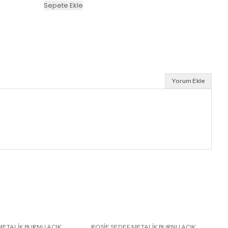
Sepete Ekle
Yorum Ekle
METALİK BURNU AÇIK
ROSİE SEDEF METALİK BURNU AÇIK
R