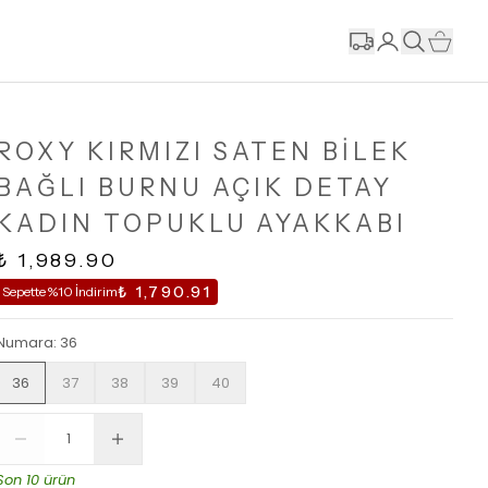
ROXY KIRMIZI SATEN BİLEK
BAĞLI BURNU AÇIK DETAY
KADIN TOPUKLU AYAKKABI
₺ 1,989.90
₺ 1,790.91
Sepette %10 İndirim
Numara
:
36
36
37
38
39
40
Son 10 ürün