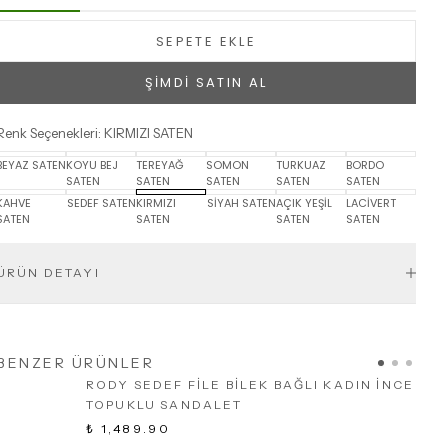
SEPETE EKLE
ŞİMDİ SATIN AL
Renk Seçenekleri
:
KIRMIZI SATEN
BEYAZ SATEN
KOYU BEJ
TEREYAĞ
SOMON
TURKUAZ
BORDO
SATEN
SATEN
SATEN
SATEN
SATEN
KAHVE
SEDEF SATEN
KIRMIZI
SİYAH SATEN
AÇIK YEŞİL
LACİVERT
SATEN
SATEN
SATEN
SATEN
ÜRÜN DETAYI
BENZER ÜRÜNLER
RODY SEDEF FİLE BİLEK BAĞLI KADIN İNCE
TOPUKLU SANDALET
₺ 1,489.90