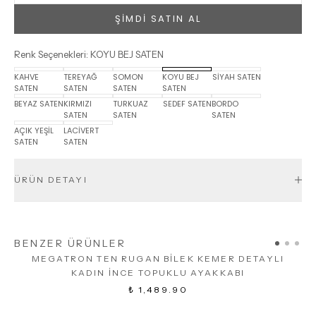
ŞİMDİ SATIN AL
Renk Seçenekleri
:
KOYU BEJ SATEN
KAHVE
TEREYAĞ
SOMON
KOYU BEJ
SİYAH SATEN
SATEN
SATEN
SATEN
SATEN
BEYAZ SATEN
KIRMIZI
TURKUAZ
SEDEF SATEN
BORDO
SATEN
SATEN
SATEN
AÇIK YEŞİL
LACİVERT
SATEN
SATEN
ÜRÜN DETAYI
BENZER ÜRÜNLER
MEGATRON TEN RUGAN BİLEK KEMER DETAYLI
KADIN İNCE TOPUKLU AYAKKABI
₺ 1,489.90