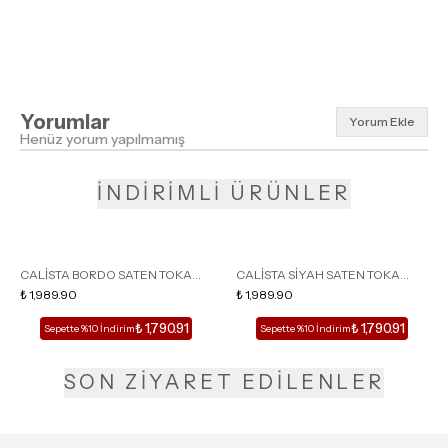
Yorumlar
Yorum Ekle
Henüz yorum yapılmamış
İNDİRİMLİ ÜRÜNLER
CALİSTA BORDO SATEN TOKA
CALİSTA SİYAH SATEN TOKA
DETAY SİVRİ BURUN KADIN
₺ 1,989.90
DETAY SİVRİ BURUN KADIN
₺ 1,989.90
TOPUKLU TERLİK
TOPUKLU TERLİK
₺ 1,790.91
₺ 1,790.91
Sepette %10 İndirim
Sepette %10 İndirim
SON ZİYARET EDİLENLER