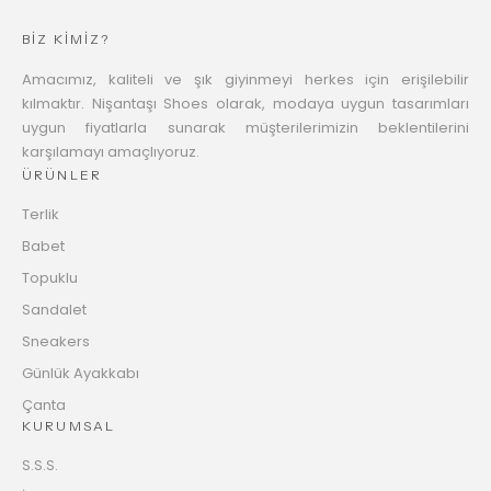
BİZ KİMİZ?
Amacımız, kaliteli ve şık giyinmeyi herkes için erişilebilir
kılmaktır. Nişantaşı Shoes olarak, modaya uygun tasarımları
uygun fiyatlarla sunarak müşterilerimizin beklentilerini
karşılamayı amaçlıyoruz.
ÜRÜNLER
Terlik
Babet
Topuklu
Sandalet
Sneakers
Günlük Ayakkabı
Çanta
KURUMSAL
S.S.S.