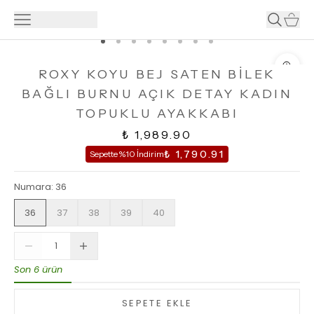
ROXY KOYU BEJ SATEN BİLEK
BAĞLI BURNU AÇIK DETAY KADIN
TOPUKLU AYAKKABI
₺ 1,989.90
₺ 1,790.91
Sepette %10 İndirim
Numara
:
36
36
37
38
39
40
Son 6 ürün
SEPETE EKLE