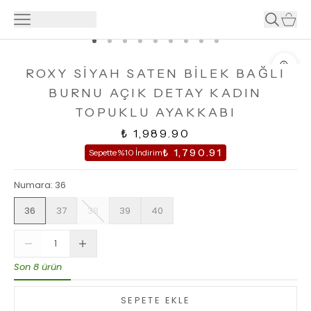
ROXY SİYAH SATEN BİLEK BAĞLI
BURNU AÇIK DETAY KADIN
TOPUKLU AYAKKABI
₺ 1,989.90
₺ 1,790.91
Sepette %10 İndirim
Numara
:
36
36
37
38
39
40
Son 8 ürün
SEPETE EKLE