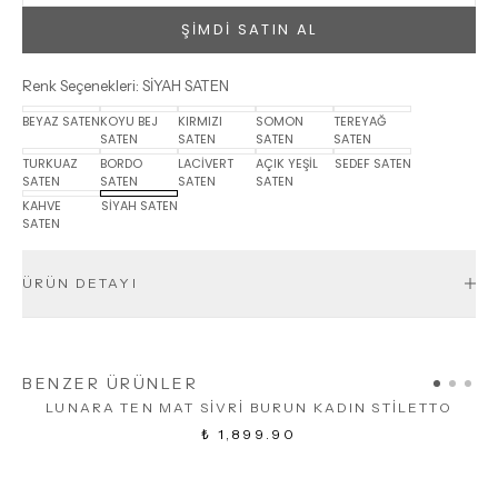
ŞİMDİ SATIN AL
Renk Seçenekleri
:
SİYAH SATEN
BEYAZ SATEN
KOYU BEJ
KIRMIZI
SOMON
TEREYAĞ
SATEN
SATEN
SATEN
SATEN
TURKUAZ
BORDO
LACİVERT
AÇIK YEŞİL
SEDEF SATEN
SATEN
SATEN
SATEN
SATEN
KAHVE
SİYAH SATEN
SATEN
ÜRÜN DETAYI
BENZER ÜRÜNLER
LUNARA TEN MAT SİVRİ BURUN KADIN STİLETTO
₺ 1,899.90