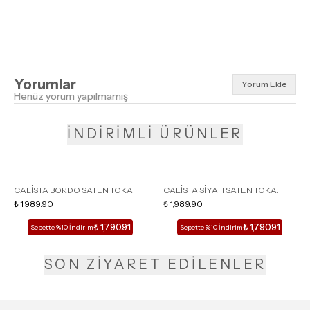
Yorumlar
Yorum Ekle
Henüz yorum yapılmamış
İNDİRİMLİ ÜRÜNLER
CALİSTA BORDO SATEN TOKA
CALİSTA SİYAH SATEN TOKA
DETAY SİVRİ BURUN KADIN
₺ 1,989.90
DETAY SİVRİ BURUN KADIN
₺ 1,989.90
TOPUKLU TERLİK
TOPUKLU TERLİK
₺ 1,790.91
₺ 1,790.91
Sepette %10 İndirim
Sepette %10 İndirim
SON ZİYARET EDİLENLER