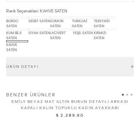
Renk Seçenekleri
:
KAHVE SATEN
BORDO
SEDEF SATEN
SOMON
TURKUAZ
TEREYAĞI
SATEN
SATEN
SATEN
SATEN
KUM BEJİ
SİYAH SATEN
LACİVERT
YEŞİL SATEN
KIRMIZI
SATEN
SATEN
SATEN
KAHVE
SATEN
ÜRÜN DETAYI
BENZER ÜRÜNLER
EMİLY BEYAZ MAT ALTIN BURUN DETAYLI ARKASI
KAPALI KALIN TOPUKLU KADIN AYAKKABI
₺ 2,289.90