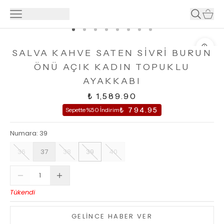
SALVA KAHVE SATEN SİVRİ BURUN
ÖNÜ AÇIK KADIN TOPUKLU
AYAKKABI
₺ 1,589.90
₺ 794.95
Sepette %50 İndirim
Numara
:
39
36
37
38
39
40
Tükendi
GELİNCE HABER VER