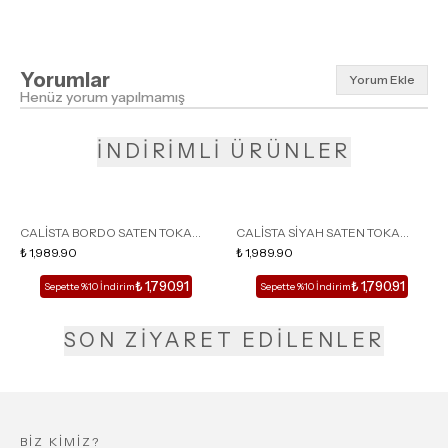
Yorumlar
Yorum Ekle
Henüz yorum yapılmamış
İNDİRİMLİ ÜRÜNLER
CALİSTA BORDO SATEN TOKA
CALİSTA SİYAH SATEN TOKA
DETAY SİVRİ BURUN KADIN
₺ 1,989.90
DETAY SİVRİ BURUN KADIN
₺ 1,989.90
TOPUKLU TERLİK
TOPUKLU TERLİK
₺ 1,790.91
₺ 1,790.91
Sepette %10 İndirim
Sepette %10 İndirim
SON ZİYARET EDİLENLER
BİZ KİMİZ?