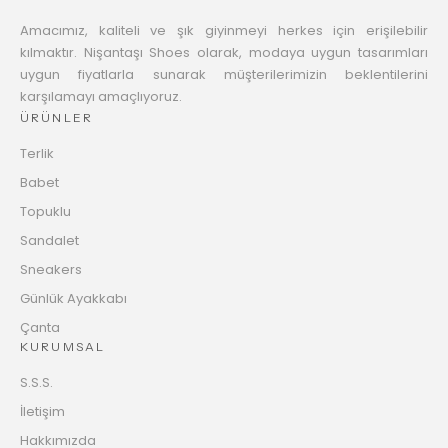
Amacımız, kaliteli ve şık giyinmeyi herkes için erişilebilir
kılmaktır. Nişantaşı Shoes olarak, modaya uygun tasarımları
uygun fiyatlarla sunarak müşterilerimizin beklentilerini
karşılamayı amaçlıyoruz.
ÜRÜNLER
Terlik
Babet
Topuklu
Sandalet
Sneakers
Günlük Ayakkabı
Çanta
KURUMSAL
S.S.S.
İletişim
Hakkımızda