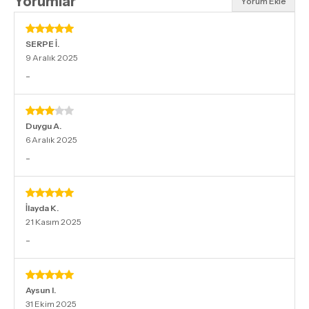
Yorumlar
Yorum Ekle
SERPE
İ.
9 Aralık 2025
-
Duygu
A.
6 Aralık 2025
-
İlayda
K.
21 Kasım 2025
-
Aysun
I.
31 Ekim 2025