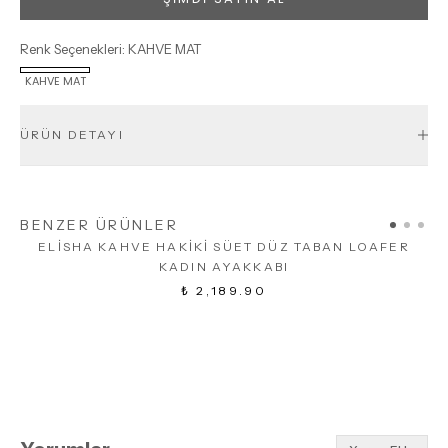
Renk Seçenekleri
:
KAHVE MAT
KAHVE MAT
ÜRÜN DETAYI
BENZER ÜRÜNLER
ELİSHA KAHVE HAKİKİ SÜET DÜZ TABAN LOAFER
M
KADIN AYAKKABI
₺ 2,189.90