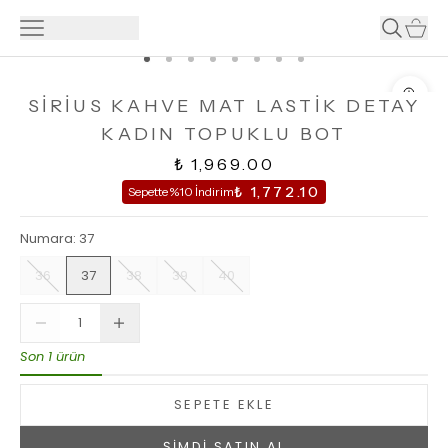
SİRİUS KAHVE MAT LASTİK DETAY
KADIN TOPUKLU BOT
₺ 1,969.00
₺ 1,772.10
Sepette %10 İndirim
Numara
:
37
36
37
38
39
40
Son 1 ürün
SEPETE EKLE
ŞİMDİ SATIN AL