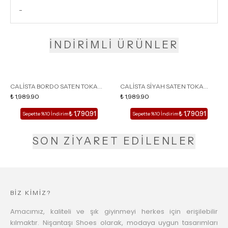
-
İNDİRİMLİ ÜRÜNLER
CALİSTA BORDO SATEN TOKA
CALİSTA SİYAH SATEN TOKA
DETAY SİVRİ BURUN KADIN
₺ 1,989.90
DETAY SİVRİ BURUN KADIN
₺ 1,989.90
TOPUKLU TERLİK
TOPUKLU TERLİK
₺ 1,790.91
₺ 1,790.91
Sepette %10 İndirim
Sepette %10 İndirim
SON ZİYARET EDİLENLER
BİZ KİMİZ?
Amacımız, kaliteli ve şık giyinmeyi herkes için erişilebilir
kılmaktır. Nişantaşı Shoes olarak, modaya uygun tasarımları