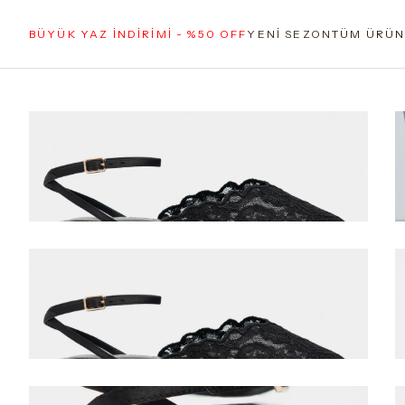
BÜYÜK YAZ İNDİRİMİ - %50 OFF
YENİ SEZON
TÜM ÜRÜN