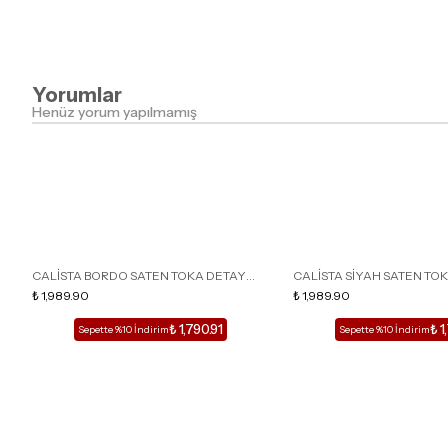
Yorumlar
Henüz yorum yapılmamış
CALİSTA BORDO SATEN TOKA DETAY
CALİSTA SİYAH SATEN TO
SİVRİ BURUN KADIN TOPUKLU TERLİK
₺ 1,989.90
SİVRİ BURUN KADIN TOPUK
₺ 1,989.90
₺ 1,790.91
₺ 1
Sepette %10 İndirim
Sepette %10 İndirim