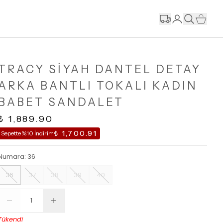
TRACY SİYAH DANTEL DETAY
ARKA BANTLI TOKALI KADIN
BABET SANDALET
₺ 1,889.90
₺ 1,700.91
Sepette %10 İndirim
Numara
:
36
36
37
38
39
40
Tükendi