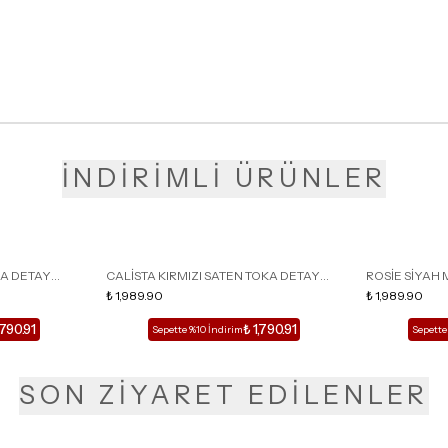
İNDİRİMLİ ÜRÜNLER
KA DETAY
CALİSTA KIRMIZI SATEN TOKA DETAY
ROSİE SİYAH 
LU TERLİK
SİVRİ BURUN KADIN TOPUKLU TERLİK
₺ 1,989.90
DETAY KAFESL
₺ 1,989.90
,790.91
₺ 1,790.91
Sepette %10 İndirim
Sepette
SON ZİYARET EDİLENLER