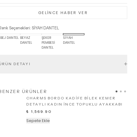
GELİNCE HABER VER
Renk Seçenekleri
:
SİYAH DANTEL
BEJ DANTEL
BEYAZ
ŞEKER
SİYAH
DANTEL
PEMBESİ
DANTEL
DANTEL
ÜRÜN DETAYI
BENZER ÜRÜNLER
CHARMS BORDO KADİFE BİLEK KEMER
DETAYLI KADIN İNCE TOPUKLU AYAKKABI
₺ 1,569.90
Sepete Ekle