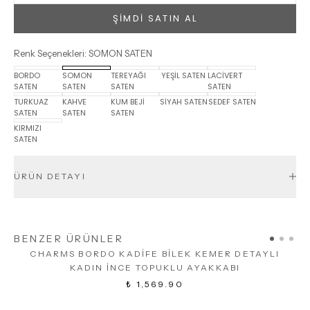
ŞİMDİ SATIN AL
Renk Seçenekleri
:
SOMON SATEN
BORDO
SOMON
TEREYAĞI
YEŞİL SATEN
LACİVERT
SATEN
SATEN
SATEN
SATEN
TURKUAZ
KAHVE
KUM BEJİ
SİYAH SATEN
SEDEF SATEN
SATEN
SATEN
SATEN
KIRMIZI
SATEN
ÜRÜN DETAYI
BENZER ÜRÜNLER
CHARMS BORDO KADİFE BİLEK KEMER DETAYLI
KADIN İNCE TOPUKLU AYAKKABI
₺ 1,569.90