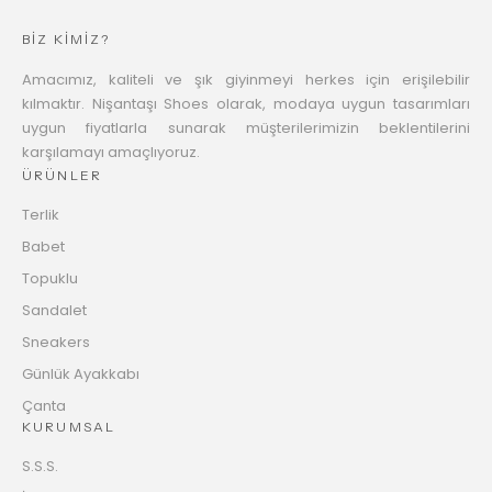
BİZ KİMİZ?
Amacımız, kaliteli ve şık giyinmeyi herkes için erişilebilir
kılmaktır. Nişantaşı Shoes olarak, modaya uygun tasarımları
uygun fiyatlarla sunarak müşterilerimizin beklentilerini
karşılamayı amaçlıyoruz.
ÜRÜNLER
Terlik
Babet
Topuklu
Sandalet
Sneakers
Günlük Ayakkabı
Çanta
KURUMSAL
S.S.S.