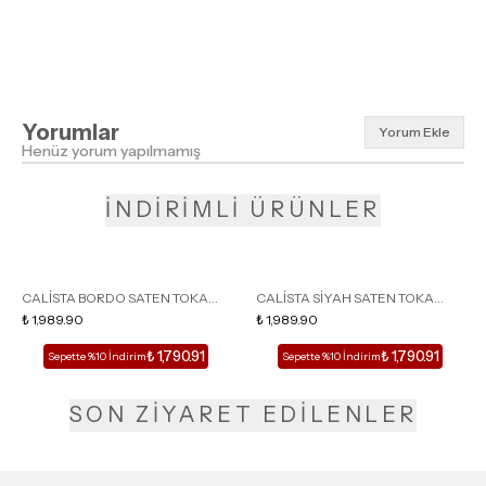
Yorumlar
Yorum Ekle
Henüz yorum yapılmamış
İNDİRİMLİ ÜRÜNLER
CALİSTA BORDO SATEN TOKA
CALİSTA SİYAH SATEN TOKA
DETAY SİVRİ BURUN KADIN
₺ 1,989.90
DETAY SİVRİ BURUN KADIN
₺ 1,989.90
TOPUKLU TERLİK
TOPUKLU TERLİK
₺ 1,790.91
₺ 1,790.91
Sepette %10 İndirim
Sepette %10 İndirim
SON ZİYARET EDİLENLER