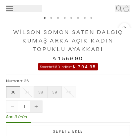
WİLSON SOMON SATEN DALGIÇ
KUMAŞ ARKA AÇIK KADIN
TOPUKLU AYAKKABI
₺ 1,589.90
₺ 794.95
Sepette %50 İndirim
Numara
:
36
36
37
38
39
40
Son 3 ürün
SEPETE EKLE