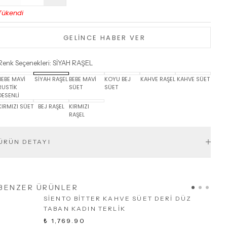
Tükendi
GELİNCE HABER VER
Renk Seçenekleri
:
SİYAH RAŞEL
BEBE MAVİ
SİYAH RAŞEL
BEBE MAVİ
KOYU BEJ
KAHVE RAŞEL
KAHVE SÜET
RUSTİK
SÜET
SÜET
DESENLİ
KIRMIZI SÜET
BEJ RAŞEL
KIRMIZI
RAŞEL
ÜRÜN DETAYI
BENZER ÜRÜNLER
SİENTO BİTTER KAHVE SÜET DERİ DÜZ
TABAN KADIN TERLİK
₺ 1,769.90