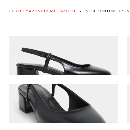
BÜYÜK YAZ İNDİRİMİ - %50 OFF
YENİ SEZON
TÜM ÜRÜN