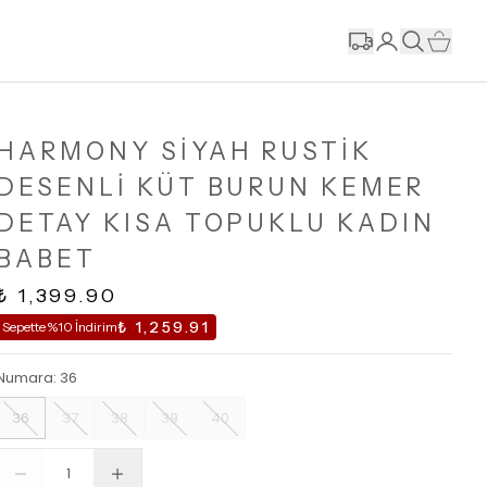
HARMONY SİYAH RUSTİK
DESENLİ KÜT BURUN KEMER
DETAY KISA TOPUKLU KADIN
BABET
₺ 1,399.90
₺ 1,259.91
Sepette %10 İndirim
Numara
:
36
36
37
38
39
40