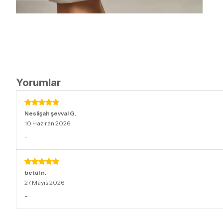
Yorumlar
Neslişah şevval
G.
10 Haziran 2026
-
betül
n.
27 Mayıs 2026
-