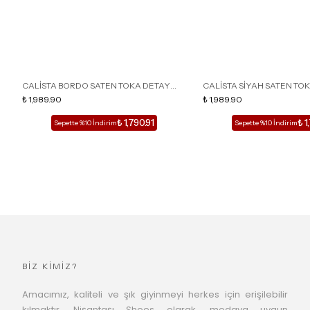
CALİSTA BORDO SATEN TOKA DETAY
CALİSTA SİYAH SATEN TO
SİVRİ BURUN KADIN TOPUKLU TERLİK
₺ 1,989.90
SİVRİ BURUN KADIN TOPUK
₺ 1,989.90
₺ 1,790.91
₺ 1
Sepette %10 İndirim
Sepette %10 İndirim
BİZ KİMİZ?
Amacımız, kaliteli ve şık giyinmeyi herkes için erişilebilir
kılmaktır. Nişantaşı Shoes olarak, modaya uygun