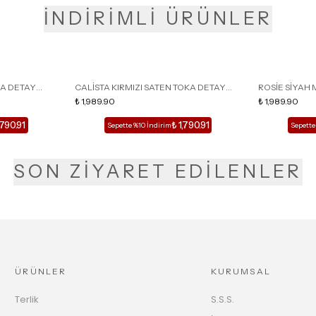
İNDİRİMLİ ÜRÜNLER
KA DETAY
CALİSTA KIRMIZI SATEN TOKA DETAY
ROSİE SİYAH 
LU TERLİK
SİVRİ BURUN KADIN TOPUKLU TERLİK
₺ 1,989.90
DETAY KAFESL
₺ 1,989.90
,790.91
₺ 1,790.91
Sepette %10 İndirim
Sepette
SON ZİYARET EDİLENLER
ÜRÜNLER
KURUMSAL
Terlik
S.S.S.