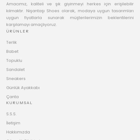
Amacımız, kaliteli ve şık giyinmeyi herkes için erişilebilir
kılmaktır. Nişantaşı Shoes olarak, modaya uygun tasarımları
uygun fiyatlarla sunarak müşterilerimizin beklentilerini
karşılamayı amaçlıyoruz.
ÜRÜNLER
Terlik
Babet
Topuklu
Sandalet
Sneakers
Günlük Ayakkabı
Çanta
KURUMSAL
S.S.S.
İletişim
Hakkımızda