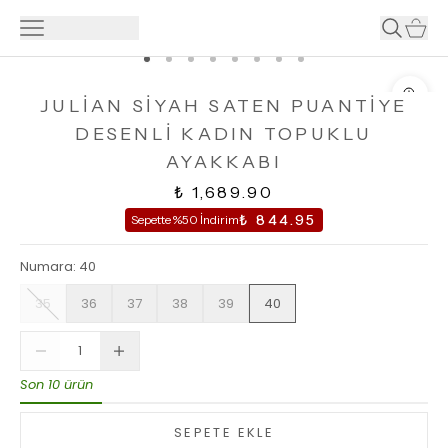
JULİAN SİYAH SATEN PUANTİYE
DESENLİ KADIN TOPUKLU
AYAKKABI
₺ 1,689.90
₺ 844.95
Sepette %50 İndirim
Numara
:
40
35
36
37
38
39
40
Son 10 ürün
SEPETE EKLE