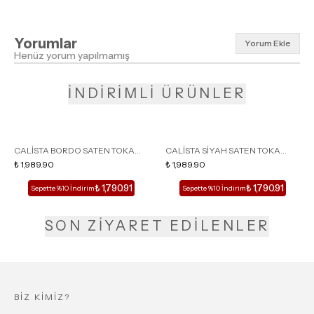
Yorumlar
Yorum Ekle
Henüz yorum yapılmamış
İNDİRİMLİ ÜRÜNLER
CALİSTA BORDO SATEN TOKA
CALİSTA SİYAH SATEN TOKA
DETAY SİVRİ BURUN KADIN
₺ 1,989.90
DETAY SİVRİ BURUN KADIN
₺ 1,989.90
TOPUKLU TERLİK
TOPUKLU TERLİK
₺ 1,790.91
₺ 1,790.91
Sepette %10 İndirim
Sepette %10 İndirim
SON ZİYARET EDİLENLER
BİZ KİMİZ?