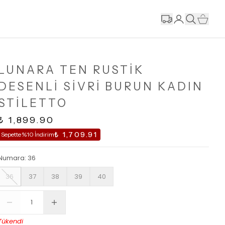
LUNARA TEN RUSTİK
DESENLİ SİVRİ BURUN KADIN
STİLETTO
₺ 1,899.90
₺ 1,709.91
Sepette %10 İndirim
Numara
:
36
36
37
38
39
40
Tükendi