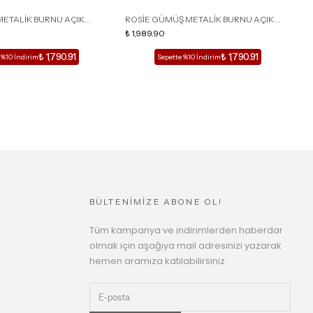
METALİK BURNU AÇIK
ROSİE GÜMÜŞ METALİK BURNU AÇIK
R
İ KADIN TOPUKLU TERLİK
DETAY KAFESLİ KADIN TOPUKLU TERLİK
₺ 1,989.90
D
₺
₺ 1,790.91
₺ 1,790.91
 %10 İndirim
Sepette %10 İndirim
BÜLTENİMİZE ABONE OL!
Tüm kampanya ve indirimlerden haberdar
olmak için aşağıya mail adresinizi yazarak
hemen aramıza katılabilirsiniz.