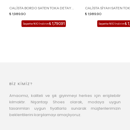
CALİSTA BORDO SATEN TOKA DETAY
CALİSTA SİYAH SATEN TO
SİVRİ BURUN KADIN TOPUKLU TERLİK
₺ 1,989.90
SİVRİ BURUN KADIN TOPUK
₺ 1,989.90
₺ 1,790.91
₺ 1
Sepette %10 İndirim
Sepette %10 İndirim
BİZ KİMİZ?
Amacımız, kaliteli ve şık giyinmeyi herkes için erişilebilir
kılmaktır. Nişantaşı Shoes olarak, modaya uygun
tasarımları uygun fiyatlarla sunarak müşterilerimizin
beklentilerini karşılamayı amaçlıyoruz.