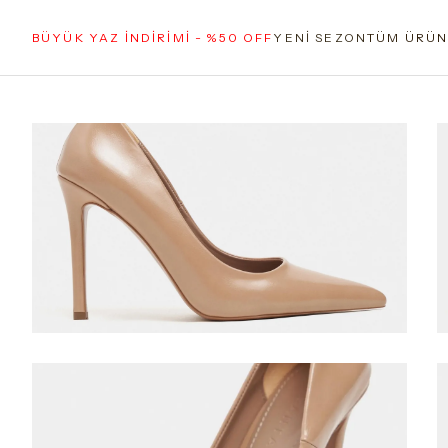
BÜYÜK YAZ İNDİRİMİ - %50 OFF
YENİ SEZON
TÜM ÜRÜN