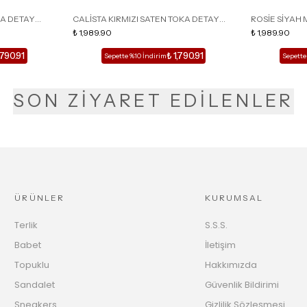
KA DETAY
CALİSTA KIRMIZI SATEN TOKA DETAY
ROSİE SİYAH 
LU TERLİK
SİVRİ BURUN KADIN TOPUKLU TERLİK
₺ 1,989.90
DETAY KAFESL
₺ 1,989.90
,790.91
₺ 1,790.91
Sepette %10 İndirim
Sepette
SON ZİYARET EDİLENLER
ÜRÜNLER
KURUMSAL
Terlik
S.S.S.
Babet
İletişim
Topuklu
Hakkımızda
Sandalet
Güvenlik Bildirimi
Sneakers
Gizlilik Sözleşmesi