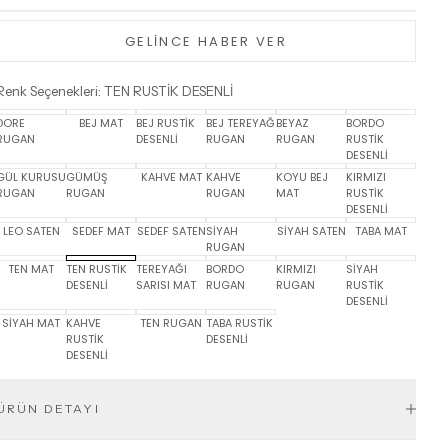
GELİNCE HABER VER
Renk Seçenekleri
:
TEN RUSTİK DESENLİ
DORE
BEJ MAT
BEJ RUSTİK
BEJ TEREYAĞ
BEYAZ
BORDO
RUGAN
DESENLİ
RUGAN
RUGAN
RUSTİK
DESENLİ
GÜL KURUSU
GÜMÜŞ
KAHVE MAT
KAHVE
KOYU BEJ
KIRMIZI
RUGAN
RUGAN
RUGAN
MAT
RUSTİK
DESENLİ
LEO SATEN
SEDEF MAT
SEDEF SATEN
SİYAH
SİYAH SATEN
TABA MAT
RUGAN
TEN MAT
TEN RUSTİK
TEREYAĞI
BORDO
KIRMIZI
SİYAH
DESENLİ
SARISI MAT
RUGAN
RUGAN
RUSTİK
DESENLİ
SİYAH MAT
KAHVE
TEN RUGAN
TABA RUSTİK
RUSTİK
DESENLİ
DESENLİ
ÜRÜN DETAYI