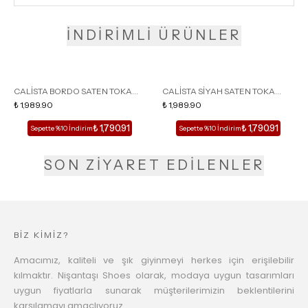
İNDİRİMLİ ÜRÜNLER
CALİSTA BORDO SATEN TOKA
CALİSTA SİYAH SATEN TOKA
DETAY SİVRİ BURUN KADIN
₺ 1,989.90
DETAY SİVRİ BURUN KADIN
₺ 1,989.90
TOPUKLU TERLİK
TOPUKLU TERLİK
₺ 1,790.91
₺ 1,790.91
Sepette %10 İndirim
Sepette %10 İndirim
SON ZİYARET EDİLENLER
BİZ KİMİZ?
Amacımız, kaliteli ve şık giyinmeyi herkes için erişilebilir
kılmaktır. Nişantaşı Shoes olarak, modaya uygun tasarımları
uygun fiyatlarla sunarak müşterilerimizin beklentilerini
karşılamayı amaçlıyoruz.