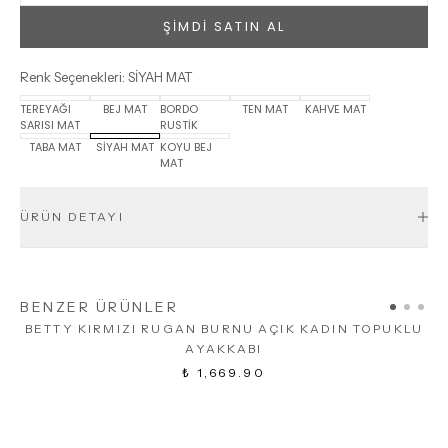
ŞİMDİ SATIN AL
Renk Seçenekleri
:
SİYAH MAT
TEREYAĞI
BEJ MAT
BORDO
TEN MAT
KAHVE MAT
SARISI MAT
RUSTİK
TABA MAT
SİYAH MAT
KOYU BEJ
MAT
ÜRÜN DETAYI
BENZER ÜRÜNLER
BETTY KIRMIZI RUGAN BURNU AÇIK KADIN TOPUKLU
AYAKKABI
₺ 1,669.90