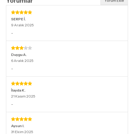
Yorumlar
Yorum Ekle
SERPE
İ.
9 Aralık 2025
-
Duygu
A.
6 Aralık 2025
-
İlayda
K.
21 Kasım 2025
-
Aysun
I.
31 Ekim 2025