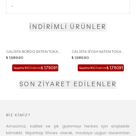
-
İNDİRİMLİ ÜRÜNLER
CALİSTA BORDO SATEN TOKA
CALİSTA SİYAH SATEN TOKA
DETAY SİVRİ BURUN KADIN
₺ 1,989.90
DETAY SİVRİ BURUN KADIN
₺ 1,989.90
TOPUKLU TERLİK
TOPUKLU TERLİK
₺ 1,790.91
₺ 1,790.91
Sepette %10 İndirim
Sepette %10 İndirim
SON ZİYARET EDİLENLER
BİZ KİMİZ?
Amacımız, kaliteli ve şık giyinmeyi herkes için erişilebilir
kılmaktır. Nişantaşı Shoes olarak, modaya uygun tasarımları