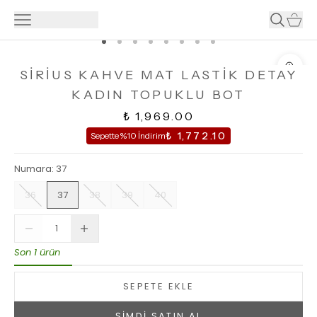
SİRİUS KAHVE MAT LASTİK DETAY
KADIN TOPUKLU BOT
₺ 1,969.00
₺ 1,772.10
Sepette %10 İndirim
Numara
:
37
36
37
38
39
40
Son 1 ürün
SEPETE EKLE
ŞİMDİ SATIN AL