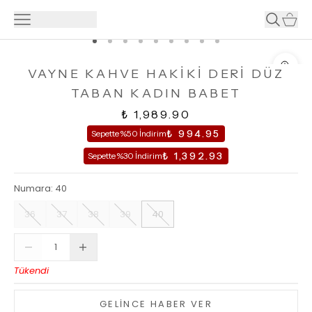
VAYNE KAHVE HAKİKİ DERİ DÜZ
TABAN KADIN BABET
₺ 1,989.90
₺ 994.95
Sepette %50 İndirim
₺ 1,392.93
Sepette %30 İndirim
Numara
:
40
36
37
38
39
40
Tükendi
GELİNCE HABER VER