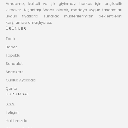
Amacımız, kaliteli ve şık giyinmeyi herkes için erişilebilir
kılmaktır. Nişantaşı Shoes olarak, modaya uygun tasarımları
uygun fiyatlarla sunarak müşterilerimizin beklentilerini
karşılamayı amaçlıyoruz.
ÜRÜNLER
Terlik
Babet
Topuklu
Sandalet
Sneakers
Günlük Ayakkabı
Çanta
KURUMSAL
S.S.S.
İletişim
Hakkımızda