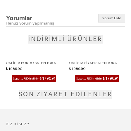
Yorumlar
Yorum Ekle
Henüz yorum yapılmamış
İNDİRİMLİ ÜRÜNLER
CALİSTA BORDO SATEN TOKA
CALİSTA SİYAH SATEN TOKA
DETAY SİVRİ BURUN KADIN
₺ 1,989.90
DETAY SİVRİ BURUN KADIN
₺ 1,989.90
TOPUKLU TERLİK
TOPUKLU TERLİK
₺ 1,790.91
₺ 1,790.91
Sepette %10 İndirim
Sepette %10 İndirim
SON ZİYARET EDİLENLER
BİZ KİMİZ?