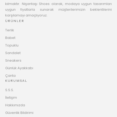
kılmaktır. Nişantaşı Shoes olarak, modaya uygun tasarımları
uygun fiyatlarla sunarak müşterilerimizin beklentilerini
karşılamayı amaçlıyoruz.
ÜRÜNLER
Terlik
Babet
Topuklu
Sandalet
Sneakers
Günlük Ayakkabı
Çanta
KURUMSAL
S.S.S.
İletişim
Hakkımızda
Güvenlik Bildirimi