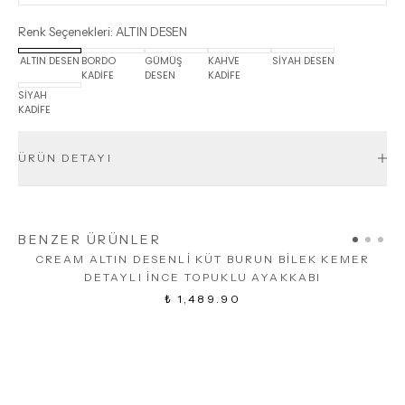
Renk Seçenekleri
:
ALTIN DESEN
ALTIN DESEN
BORDO
GÜMÜŞ
KAHVE
SİYAH DESEN
KADİFE
DESEN
KADİFE
SİYAH
KADİFE
ÜRÜN DETAYI
BENZER ÜRÜNLER
CREAM ALTIN DESENLİ KÜT BURUN BİLEK KEMER
C
DETAYLI İNCE TOPUKLU AYAKKABI
₺ 1,489.90