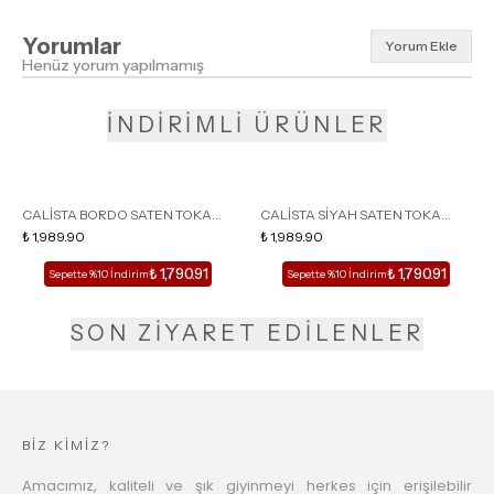
Yorumlar
Yorum Ekle
Henüz yorum yapılmamış
İNDİRİMLİ ÜRÜNLER
CALİSTA BORDO SATEN TOKA
CALİSTA SİYAH SATEN TOKA
DETAY SİVRİ BURUN KADIN
₺ 1,989.90
DETAY SİVRİ BURUN KADIN
₺ 1,989.90
TOPUKLU TERLİK
TOPUKLU TERLİK
₺ 1,790.91
₺ 1,790.91
Sepette %10 İndirim
Sepette %10 İndirim
SON ZİYARET EDİLENLER
BİZ KİMİZ?
Amacımız, kaliteli ve şık giyinmeyi herkes için erişilebilir