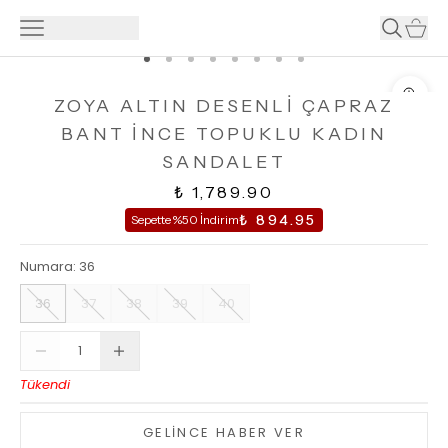
ZOYA ALTIN DESENLİ ÇAPRAZ
BANT İNCE TOPUKLU KADIN
SANDALET
₺ 1,789.90
₺ 894.95
Sepette %50 İndirim
Numara
:
36
36
37
38
39
40
Tükendi
GELİNCE HABER VER