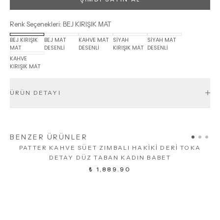
Renk Seçenekleri
:
BEJ KIRIŞIK MAT
BEJ KIRIŞIK
BEJ MAT
KAHVE MAT
SİYAH
SİYAH MAT
MAT
DESENLİ
DESENLİ
KIRIŞIK MAT
DESENLİ
KAHVE
KIRIŞIK MAT
ÜRÜN DETAYI
BENZER ÜRÜNLER
PATTER KAHVE SÜET ZIMBALI HAKİKİ DERİ TOKA
DETAY DÜZ TABAN KADIN BABET
₺ 1,889.90