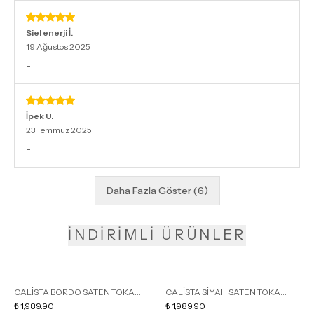
Siel enerji
İ.
19 Ağustos 2025
-
İpek
U.
23 Temmuz 2025
-
Daha Fazla Göster
(
6
)
İNDİRİMLİ ÜRÜNLER
CALİSTA BORDO SATEN TOKA
CALİSTA SİYAH SATEN TOKA
DETAY SİVRİ BURUN KADIN
₺ 1,989.90
DETAY SİVRİ BURUN KADIN
₺ 1,989.90