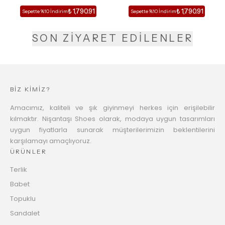
TOPUKLU TERLİK
TOPUKLU TERLİK
₺ 1,790.91
₺ 1,790.91
Sepette %10 İndirim
Sepette %10 İndirim
SON ZİYARET EDİLENLER
BİZ KİMİZ?
Amacımız, kaliteli ve şık giyinmeyi herkes için erişilebilir
kılmaktır. Nişantaşı Shoes olarak, modaya uygun tasarımları
uygun fiyatlarla sunarak müşterilerimizin beklentilerini
karşılamayı amaçlıyoruz.
ÜRÜNLER
Terlik
Babet
Topuklu
Sandalet