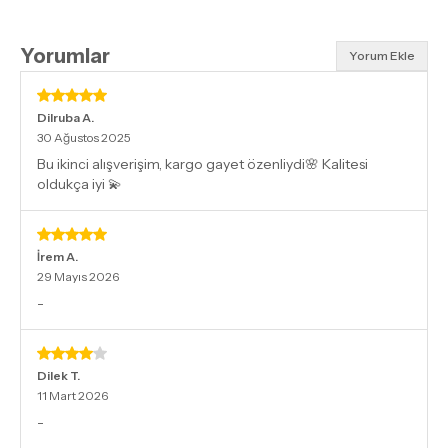
Yorumlar
Yorum Ekle
Dilruba
A.
30 Ağustos 2025
Bu ikinci alışverişim, kargo gayet özenliydi🌸 Kalitesi
oldukça iyi 💫
İrem
A.
29 Mayıs 2026
-
Dilek
T.
11 Mart 2026
-