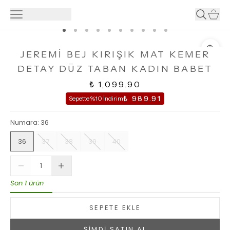
JEREMİ BEJ KIRIŞIK MAT KEMER
DETAY DÜZ TABAN KADIN BABET
₺ 1,099.90
₺ 989.91
Sepette %10 İndirim
Numara
:
36
36
37
38
39
40
Son 1 ürün
SEPETE EKLE
ŞİMDİ SATIN AL