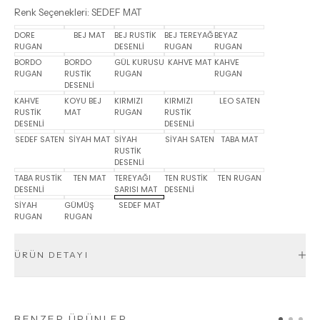
Renk Seçenekleri
:
SEDEF MAT
DORE
BEJ MAT
BEJ RUSTİK
BEJ TEREYAĞ
BEYAZ
RUGAN
DESENLİ
RUGAN
RUGAN
BORDO
BORDO
GÜL KURUSU
KAHVE MAT
KAHVE
RUGAN
RUSTİK
RUGAN
RUGAN
DESENLİ
KAHVE
KOYU BEJ
KIRMIZI
KIRMIZI
LEO SATEN
RUSTİK
MAT
RUGAN
RUSTİK
DESENLİ
DESENLİ
SEDEF SATEN
SİYAH MAT
SİYAH
SİYAH SATEN
TABA MAT
RUSTİK
DESENLİ
TABA RUSTİK
TEN MAT
TEREYAĞI
TEN RUSTİK
TEN RUGAN
DESENLİ
SARISI MAT
DESENLİ
SİYAH
GÜMÜŞ
SEDEF MAT
RUGAN
RUGAN
ÜRÜN DETAYI
BENZER ÜRÜNLER