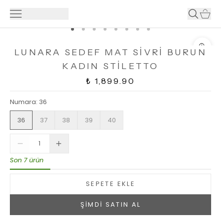
LUNARA SEDEF MAT SİVRİ BURUN
KADIN STİLETTO
₺ 1,899.90
Numara
:
36
36
37
38
39
40
Son 7 ürün
SEPETE EKLE
ŞİMDİ SATIN AL