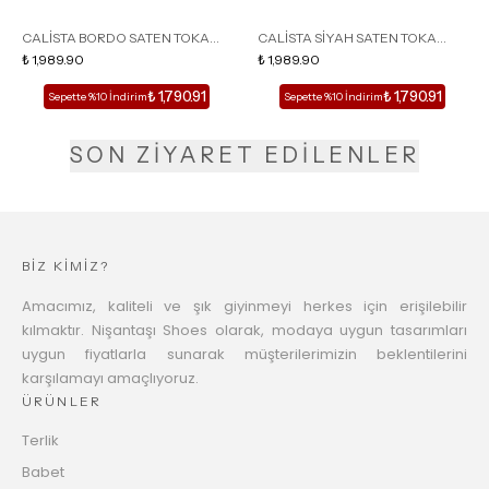
CALİSTA BORDO SATEN TOKA
CALİSTA SİYAH SATEN TOKA
DETAY SİVRİ BURUN KADIN
₺ 1,989.90
DETAY SİVRİ BURUN KADIN
₺ 1,989.90
TOPUKLU TERLİK
TOPUKLU TERLİK
₺ 1,790.91
₺ 1,790.91
Sepette %10 İndirim
Sepette %10 İndirim
SON ZİYARET EDİLENLER
BİZ KİMİZ?
Amacımız, kaliteli ve şık giyinmeyi herkes için erişilebilir
kılmaktır. Nişantaşı Shoes olarak, modaya uygun tasarımları
uygun fiyatlarla sunarak müşterilerimizin beklentilerini
karşılamayı amaçlıyoruz.
ÜRÜNLER
Terlik
Babet