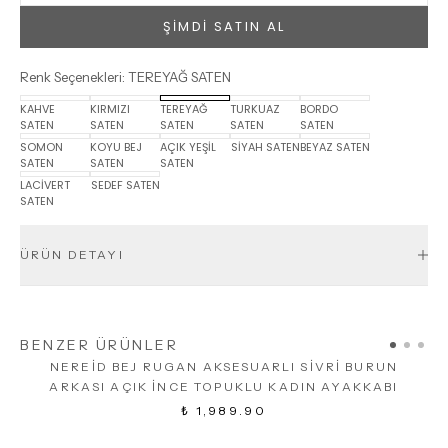
ŞİMDİ SATIN AL
Renk Seçenekleri
:
TEREYAĞ SATEN
KAHVE
KIRMIZI
TEREYAĞ
TURKUAZ
BORDO
SATEN
SATEN
SATEN
SATEN
SATEN
SOMON
KOYU BEJ
AÇIK YEŞİL
SİYAH SATEN
BEYAZ SATEN
SATEN
SATEN
SATEN
LACİVERT
SEDEF SATEN
SATEN
ÜRÜN DETAYI
BENZER ÜRÜNLER
NEREİD BEJ RUGAN AKSESUARLI SİVRİ BURUN
ARKASI AÇIK İNCE TOPUKLU KADIN AYAKKABI
₺ 1,989.90