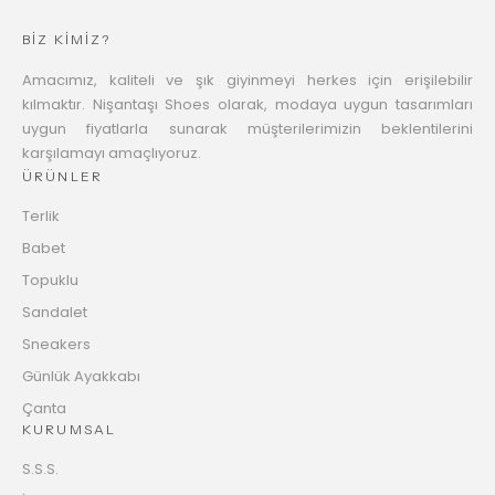
BİZ KİMİZ?
Amacımız, kaliteli ve şık giyinmeyi herkes için erişilebilir
kılmaktır. Nişantaşı Shoes olarak, modaya uygun tasarımları
uygun fiyatlarla sunarak müşterilerimizin beklentilerini
karşılamayı amaçlıyoruz.
ÜRÜNLER
Terlik
Babet
Topuklu
Sandalet
Sneakers
Günlük Ayakkabı
Çanta
KURUMSAL
S.S.S.