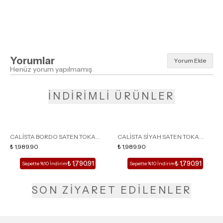
Yorumlar
Yorum Ekle
Henüz yorum yapılmamış
İNDİRİMLİ ÜRÜNLER
CALİSTA BORDO SATEN TOKA
CALİSTA SİYAH SATEN TOKA
DETAY SİVRİ BURUN KADIN
₺ 1,989.90
DETAY SİVRİ BURUN KADIN
₺ 1,989.90
TOPUKLU TERLİK
TOPUKLU TERLİK
₺ 1,790.91
₺ 1,790.91
Sepette %10 İndirim
Sepette %10 İndirim
SON ZİYARET EDİLENLER