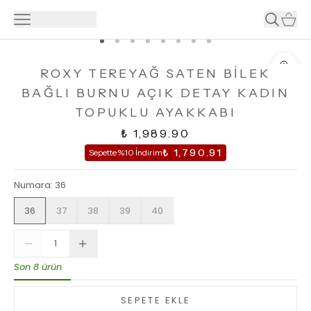
ROXY TEREYAĞ SATEN BİLEK
BAĞLI BURNU AÇIK DETAY KADIN
TOPUKLU AYAKKABI
₺ 1,989.90
₺ 1,790.91
Sepette %10 İndirim
Numara
:
36
36
37
38
39
40
Son 8 ürün
SEPETE EKLE