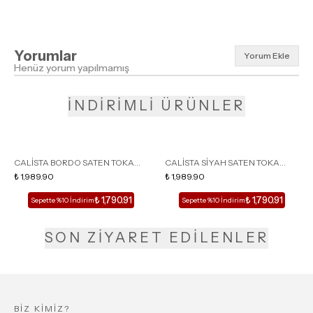
Yorumlar
Yorum Ekle
Henüz yorum yapılmamış
İNDİRİMLİ ÜRÜNLER
CALİSTA BORDO SATEN TOKA
CALİSTA SİYAH SATEN TOKA
DETAY SİVRİ BURUN KADIN
₺ 1,989.90
DETAY SİVRİ BURUN KADIN
₺ 1,989.90
TOPUKLU TERLİK
TOPUKLU TERLİK
₺ 1,790.91
₺ 1,790.91
Sepette %10 İndirim
Sepette %10 İndirim
SON ZİYARET EDİLENLER
BİZ KİMİZ?