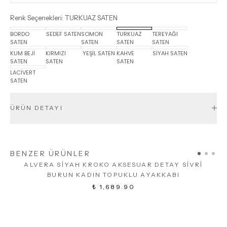
Renk Seçenekleri
:
TURKUAZ SATEN
BORDO
SEDEF SATEN
SOMON
TURKUAZ
TEREYAĞI
SATEN
SATEN
SATEN
SATEN
KUM BEJİ
KIRMIZI
YEŞİL SATEN
KAHVE
SİYAH SATEN
SATEN
SATEN
SATEN
LACİVERT
SATEN
ÜRÜN DETAYI
BENZER ÜRÜNLER
ALVERA SİYAH KROKO AKSESUAR DETAY SİVRİ
BURUN KADIN TOPUKLU AYAKKABI
₺ 1,689.90