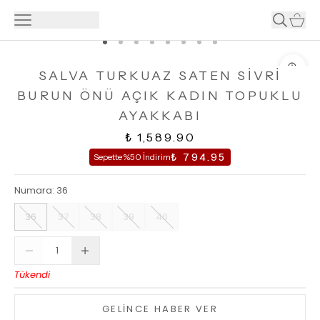
SALVA TURKUAZ SATEN SİVRİ
BURUN ÖNÜ AÇIK KADIN TOPUKLU
AYAKKABI
₺ 1,589.90
₺ 794.95
Sepette %50 İndirim
Numara
:
36
36
37
38
39
40
Tükendi
GELİNCE HABER VER