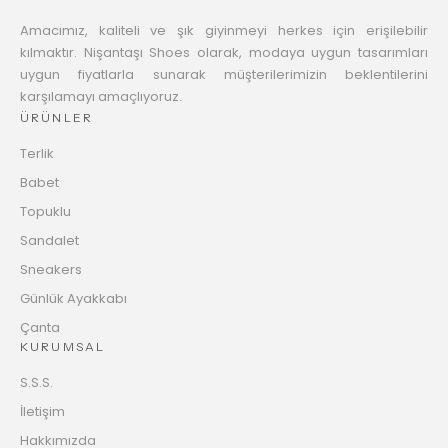
Amacımız, kaliteli ve şık giyinmeyi herkes için erişilebilir
kılmaktır. Nişantaşı Shoes olarak, modaya uygun tasarımları
uygun fiyatlarla sunarak müşterilerimizin beklentilerini
karşılamayı amaçlıyoruz.
ÜRÜNLER
Terlik
Babet
Topuklu
Sandalet
Sneakers
Günlük Ayakkabı
Çanta
KURUMSAL
S.S.S.
İletişim
Hakkımızda