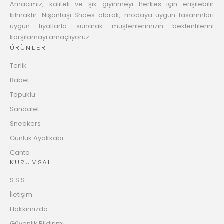
Amacımız, kaliteli ve şık giyinmeyi herkes için erişilebilir
kılmaktır. Nişantaşı Shoes olarak, modaya uygun tasarımları
uygun fiyatlarla sunarak müşterilerimizin beklentilerini
karşılamayı amaçlıyoruz.
ÜRÜNLER
Terlik
Babet
Topuklu
Sandalet
Sneakers
Günlük Ayakkabı
Çanta
KURUMSAL
S.S.S.
İletişim
Hakkımızda
Güvenlik Bildirimi