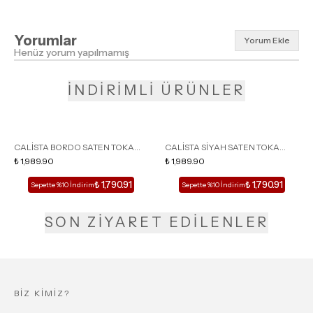
Yorumlar
Yorum Ekle
Henüz yorum yapılmamış
İNDİRİMLİ ÜRÜNLER
CALİSTA BORDO SATEN TOKA
CALİSTA SİYAH SATEN TOKA
DETAY SİVRİ BURUN KADIN
₺ 1,989.90
DETAY SİVRİ BURUN KADIN
₺ 1,989.90
TOPUKLU TERLİK
TOPUKLU TERLİK
₺ 1,790.91
₺ 1,790.91
Sepette %10 İndirim
Sepette %10 İndirim
SON ZİYARET EDİLENLER
BİZ KİMİZ?