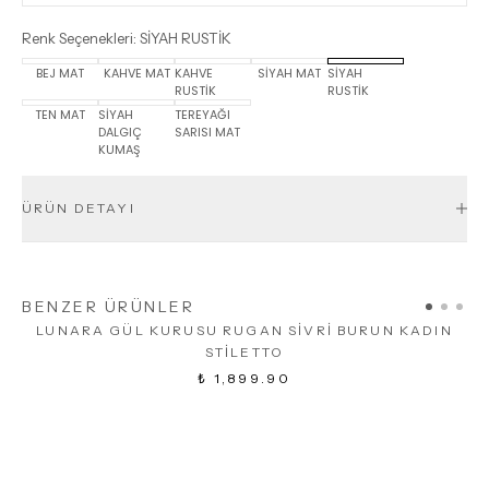
Renk Seçenekleri
:
SİYAH RUSTİK
BEJ MAT
KAHVE MAT
KAHVE
SİYAH MAT
SİYAH
RUSTİK
RUSTİK
TEN MAT
SİYAH
TEREYAĞI
DALGIÇ
SARISI MAT
KUMAŞ
ÜRÜN DETAYI
BENZER ÜRÜNLER
LUNARA GÜL KURUSU RUGAN SİVRİ BURUN KADIN
STİLETTO
₺ 1,899.90