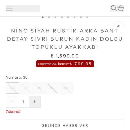
NİNO SİYAH RUSTİK ARKA BANT
DETAY SİVRİ BURUN KADIN DOLGU
TOPUKLU AYAKKABI
₺ 1,599.90
₺ 799.95
Sepette %50 İndirim
Numara
:
36
36
37
38
39
40
Tükendi
GELİNCE HABER VER