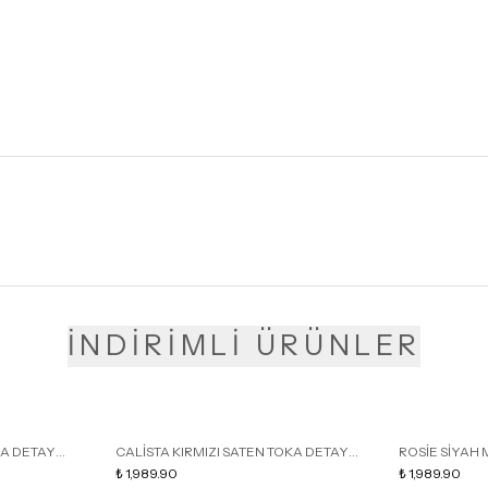
İNDİRİMLİ ÜRÜNLER
KA DETAY
CALİSTA KIRMIZI SATEN TOKA DETAY
ROSİE SİYAH 
LU TERLİK
SİVRİ BURUN KADIN TOPUKLU TERLİK
₺ 1,989.90
DETAY KAFESL
₺ 1,989.90