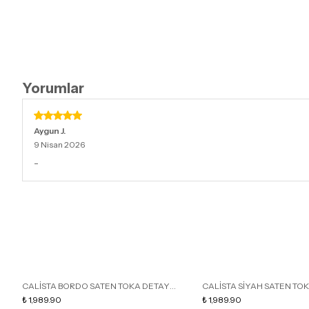
Yorumlar
Aygun
J.
9 Nisan 2026
-
CALİSTA BORDO SATEN TOKA DETAY
CALİSTA SİYAH SATEN TO
SİVRİ BURUN KADIN TOPUKLU TERLİK
₺ 1,989.90
SİVRİ BURUN KADIN TOPUK
₺ 1,989.90