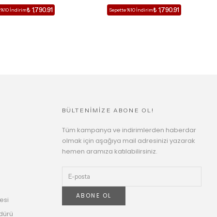
₺ 1,790.91
₺ 1,790.91
 %10 İndirim
Sepette %10 İndirim
BÜLTENİMİZE ABONE OL!
Tüm kampanya ve indirimlerden haberdar
olmak için aşağıya mail adresinizi yazarak
hemen aramıza katılabilirsiniz.
ABONE OL
esi
dürü