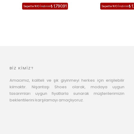
₺ 1,790.91
₺ 1
Sepette %10 İndirim
Sepette %10 İndirim
BİZ KİMİZ?
Amacımız, kaliteli ve şık giyinmeyi herkes için erişilebilir
kılmaktır. Nişantaşı Shoes olarak, modaya uygun
tasarımları uygun fiyatlarla sunarak müşterilerimizin
beklentilerini karşılamayı amaçlıyoruz.