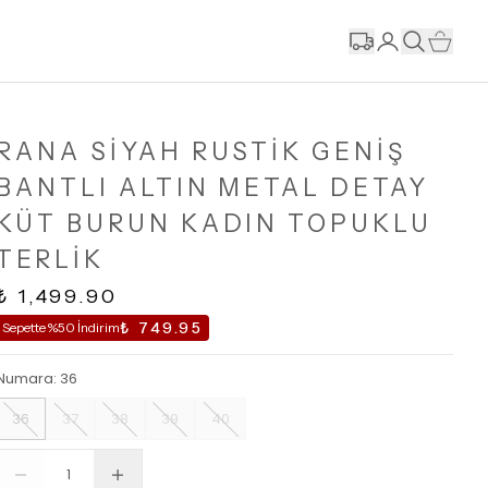
RANA SİYAH RUSTİK GENİŞ
BANTLI ALTIN METAL DETAY
KÜT BURUN KADIN TOPUKLU
TERLİK
₺ 1,499.90
₺ 749.95
Sepette %50 İndirim
Numara
:
36
36
37
38
39
40