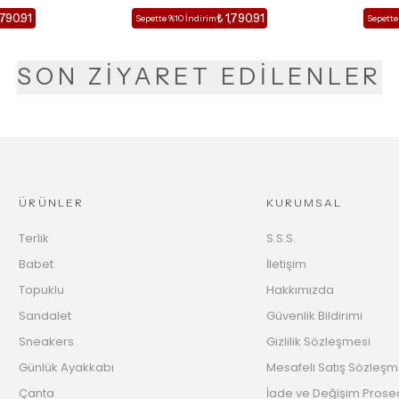
,790.91
₺ 1,790.91
Sepette %10 İndirim
Sepette
SON ZİYARET EDİLENLER
ÜRÜNLER
KURUMSAL
Terlik
S.S.S.
Babet
İletişim
Topuklu
Hakkımızda
Sandalet
Güvenlik Bildirimi
Sneakers
Gizlilik Sözleşmesi
Günlük Ayakkabı
Mesafeli Satış Sözleşm
Çanta
İade ve Değişim Prose