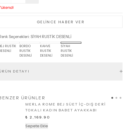
Tükendi
GELİNCE HABER VER
Renk Seçenekleri
:
SİYAH RUSTİK DESENLİ
BEJ RUSTİK
BORDO
KAHVE
SİYAH
DESENLİ
RUSTİK
RUSTİK
RUSTİK
DESENLİ
DESENLİ
DESENLİ
ÜRÜN DETAYI
BENZER ÜRÜNLER
MERLA ROME BEJ SÜET İÇ-DIŞ DERİ
TOKALI KADIN BABET AYAKKABI
₺ 2,169.90
Sepete Ekle