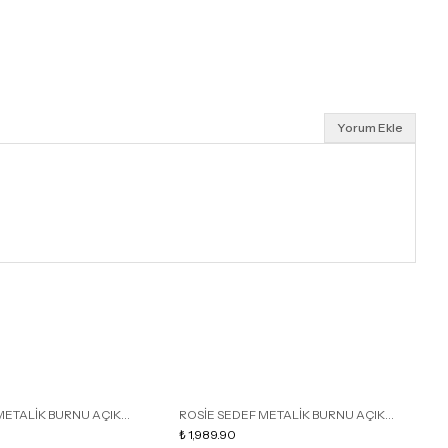
Yorum Ekle
METALİK BURNU AÇIK
ROSİE SEDEF METALİK BURNU AÇIK
R
İ KADIN TOPUKLU TERLİK
DETAY KAFESLİ KADIN TOPUKLU TERLİK
₺ 1,989.90
D
₺