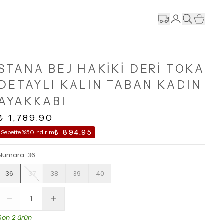
STANA BEJ HAKİKİ DERİ TOKA
DETAYLI KALIN TABAN KADIN
AYAKKABI
₺ 1,789.90
₺ 894.95
Sepette %50 İndirim
Numara
:
36
36
37
38
39
40
Son 2 ürün