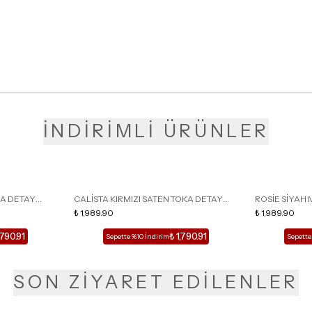
İNDİRİMLİ ÜRÜNLER
KA DETAY
CALİSTA KIRMIZI SATEN TOKA DETAY
ROSİE SİYAH 
LU TERLİK
SİVRİ BURUN KADIN TOPUKLU TERLİK
₺ 1,989.90
DETAY KAFESL
₺ 1,989.90
,790.91
₺ 1,790.91
Sepette %10 İndirim
Sepette
SON ZİYARET EDİLENLER