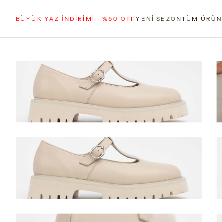
BÜYÜK YAZ İNDİRİMİ - %50 OFF
YENİ SEZON
TÜM ÜRÜN