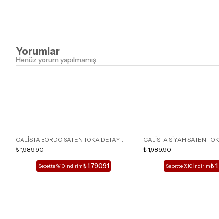
Yorumlar
Henüz yorum yapılmamış
CALİSTA BORDO SATEN TOKA DETAY
CALİSTA SİYAH SATEN TO
SİVRİ BURUN KADIN TOPUKLU TERLİK
₺ 1,989.90
SİVRİ BURUN KADIN TOPUK
₺ 1,989.90
₺ 1,790.91
₺ 1
Sepette %10 İndirim
Sepette %10 İndirim