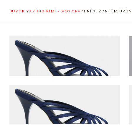
BÜYÜK YAZ İNDİRİMİ - %50 OFF
YENİ SEZON
TÜM ÜRÜN