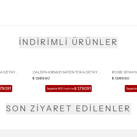
İNDİRİMLİ ÜRÜNLER
KA DETAY
CALİSTA KIRMIZI SATEN TOKA DETAY
ROSİE SİYAH 
LU TERLİK
SİVRİ BURUN KADIN TOPUKLU TERLİK
₺ 1,989.90
DETAY KAFESL
₺ 1,989.90
,790.91
₺ 1,790.91
Sepette %10 İndirim
Sepette
SON ZİYARET EDİLENLER