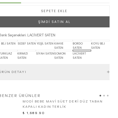
SEPETE EKLE
ŞİMDİ SATIN AL
Renk Seçenekleri
:
LACİVERT SATEN
BEJ SATEN
SEDEF SATEN
YEŞİL SATEN
KAHVE
BORDO
KOYU BEJ
SATEN
SATEN
SATEN
TURKUAZ
KIRMIZI
SİYAH SATEN
SOMON
LACİVERT
SATEN
SATEN
SATEN
SATEN
ÜRÜN DETAYI
BENZER ÜRÜNLER
MODİ BEBE MAVİ SÜET DERİ DÜZ TABAN
KAPALI KADIN TERLİK
₺ 1,689.90