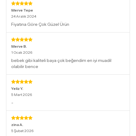
Merve Tepe
24 Aralık 2024
Fiyatına Göre Çok Güzel Ürün
Merve
B.
1 Ocak 2026
bebek gibi kaliteli baya çok beğendim en iyi muadil
olabilir bence
Yeliz
Y.
5 Mart 2026
-
zina
A.
5 Şubat 2026