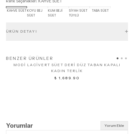
Renk Seçenekleri
:
KAHVE SÜET
KAHVE SÜET
KOYU BEJ
KUM BEJİ
SİYAH SÜET
TABA SÜET
SÜET
SÜET
TÜYLÜ
ÜRÜN DETAYI
BENZER ÜRÜNLER
MODİ LACİVERT SÜET DERİ DÜZ TABAN KAPALI
KADIN TERLİK
₺ 1,689.90
Yorumlar
Yorum Ekle