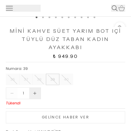
MİNİ KAHVE SÜET YARIM BOT IÇİ
TÜYLÜ DÜZ TABAN KADIN
AYAKKABI
₺ 949.90
Numara
:
39
36
37
38
39
40
Tükendi
GELİNCE HABER VER